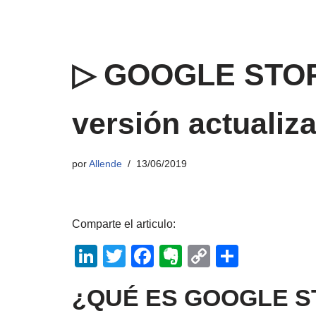
▷ GOOGLE STO
versión actualiz
por
Allende
13/06/2019
Comparte el articulo:
Li
T
F
E
C
C
n
wi
a
v
o
o
¿QUÉ ES GOOGLE S
k
tt
c
er
p
m