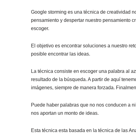
e
er
e
n
y
p
dI
b
ot
Li
ar
Google storming es una técnica de creatividad no
n
o
e
n
tir
pensamiento y despertar nuestro pensamiento cre
escoger.
o
k
k
El objetivo es encontrar soluciones a nuestro re
posible encontrar las ideas.
La técnica consiste en escoger una palabra al aza
resultado de la búsqueda. A partir de aquí ten
imágenes, siempre de manera forzada. Finalment
Puede haber palabras que no nos conducen a ni
nos aportan un monto de ideas.
Esta técnica esta basada en la técnica de las A