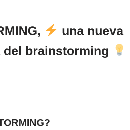
RMING,
una nueva
a del brainstorming
TORMING?