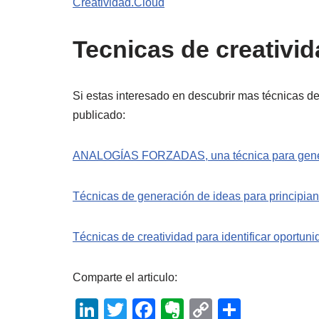
Creatividad.Cloud
Tecnicas de creativi
Si estas interesado en descubrir mas técnicas d
publicado:
ANALOGÍAS FORZADAS, una técnica para generar 
Técnicas de generación de ideas para principian
Técnicas de creatividad para identificar opor
Comparte el articulo:
Li
T
F
E
C
C