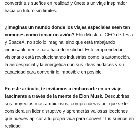
dI
b
ot
Li
ar
convertir tus sueños en realidad y únete a un viaje inspirador
hacia un futuro sin límites.
n
o
e
n
tir
o
k
¿Imaginas un mundo donde los viajes espaciales sean tan
k
comunes como tomar un avión?
Elon Musk, el CEO de Tesla
y SpaceX, no solo lo imagina, sino que está trabajando
incansablemente para hacerlo realidad. Este emprendedor
visionario está revolucionando industrias como la automoción,
la aeroespacial y la energética con sus ideas audaces y su
capacidad para convertir lo imposible en posible.
En este artículo, te invitamos a embarcarte en un viaje
fascinante a través de la mente de Elon Musk.
Descubrirás
sus proyectos más ambiciosos, comprenderás por qué se le
considera un líder disruptivo y aprenderás valiosas lecciones
que puedes aplicar a tu propia vida para convertir tus sueños en
realidad.