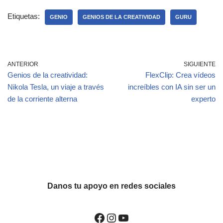
k
tt
c
er
p
m
e
er
e
n
y
p
Etiquetas:
GENIO
GENIOS DE LA CREATIVIDAD
GURU
dI
b
ot
Li
ar
n
o
e
n
tir
o
k
ANTERIOR
SIGUIENTE
Genios de la creatividad:
FlexClip: Crea vídeos
k
Nikola Tesla, un viaje a través
increíbles con IA sin ser un
de la corriente alterna
experto
Danos tu apoyo en redes sociales