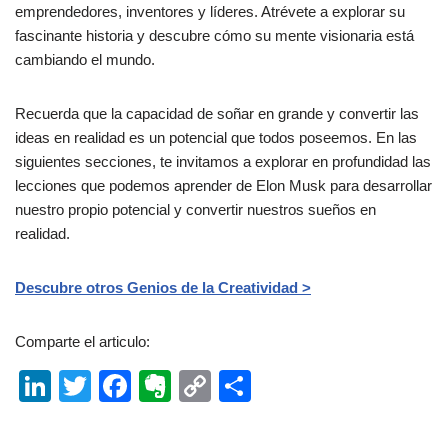
emprendedores, inventores y líderes. Atrévete a explorar su
fascinante historia y descubre cómo su mente visionaria está
cambiando el mundo.
Recuerda que la capacidad de soñar en grande y convertir las
ideas en realidad es un potencial que todos poseemos. En las
siguientes secciones, te invitamos a explorar en profundidad las
lecciones que podemos aprender de Elon Musk para desarrollar
nuestro propio potencial y convertir nuestros sueños en
realidad.
Descubre otros Genios de la Creatividad >
Comparte el articulo:
Li
T
F
E
C
C
n
wi
a
v
o
o