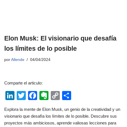
Elon Musk: El visionario que desafía
los límites de lo posible
por
Allende
04/04/2024
Comparte el articulo:
Li
T
F
E
C
C
n
wi
a
v
o
o
Explora la mente de Elon Musk, un genio de la creatividad y un
k
tt
c
er
p
m
visionario que desafía los límites de lo posible. Descubre sus
e
er
e
n
y
p
proyectos más ambiciosos, aprende valiosas lecciones para