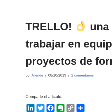
TRELLO!
una 
trabajar en equip
proyectos de for
por
Allende
08/10/2019
2 comentarios
Comparte el articulo:
Li
T
F
E
C
C