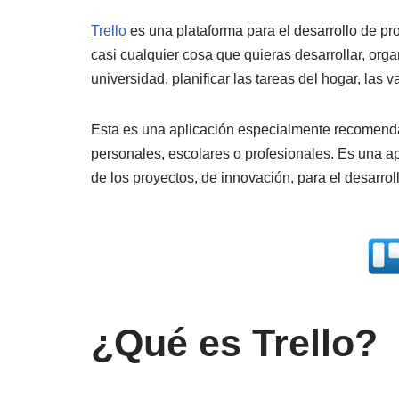
n
wi
a
v
o
o
Trello
es una plataforma para el desarrollo de pr
k
tt
c
er
p
m
casi cualquier cosa que quieras desarrollar, organ
e
er
e
n
y
p
universidad, planificar las tareas del hogar, las 
dI
b
ot
Li
ar
n
o
e
n
tir
Esta es una aplicación especialmente recomendad
o
k
personales, escolares o profesionales. Es una apl
k
de los proyectos, de innovación, para el desarrol
¿Qué es Trello?