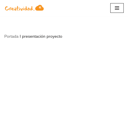
Saltar
al
contenido
Portada
I
presentación proyecto