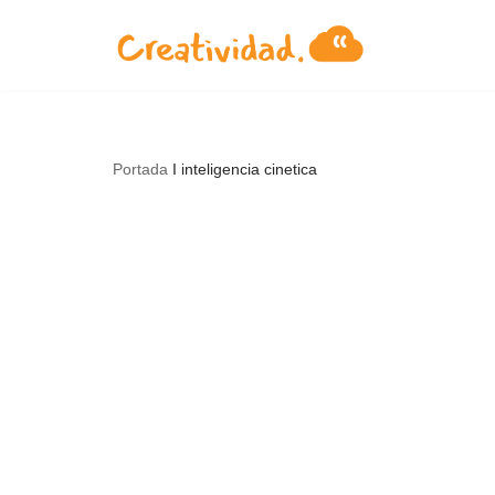
Saltar
al
contenido
Portada
I
inteligencia cinetica