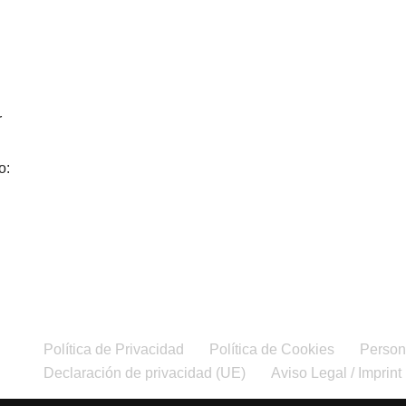
r
o:
Política de Privacidad
Política de Cookies
Person
Declaración de privacidad (UE)
Aviso Legal / Imprint