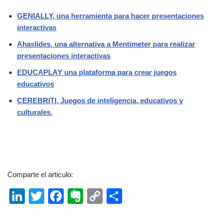
GENIALLY, una herramienta para hacer presentaciones
interactivas
Ahaslides, una alternativa a Mentimeter para realizar
presentaciones interactivas
EDUCAPLAY una plataforma para crear juegos
educativos
CEREBRITI, Juegos de inteligencia, educativos y
culturales.
Comparte el articulo:
Li
T
F
E
C
C
n
wi
a
v
o
o