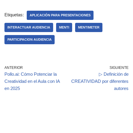
k
tt
c
er
p
m
e
er
e
n
y
p
Etiquetas:
APLICACIÓN PARA PRESENTACIONES
dI
b
ot
Li
ar
INTERACTUAR AUDIENCIA
MENTI
MENTIMETER
n
o
e
n
tir
PARTICIPACION AUDIENCIA
o
k
k
ANTERIOR
SIGUIENTE
Pollo.ai: Cómo Potenciar la
▷ Definición de
Creatividad en el Aula con IA
CREATIVIDAD por diferentes
en 2025
autores