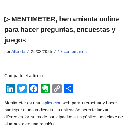
▷ MENTIMETER, herramienta online
para hacer preguntas, encuestas y
juegos
por
Allende
25/02/2025
19 comentarios
Comparte el articulo:
Li
T
F
E
C
C
n
wi
a
v
o
o
Mentimeter es una
aplicación
web para interactuar y hacer
k
tt
c
er
p
m
participar a una audiencia. La aplicación permite lanzar
e
er
e
n
y
p
diferentes formatos de participación a un público, una clase de
dI
b
ot
Li
ar
alumnos o en una reunión.