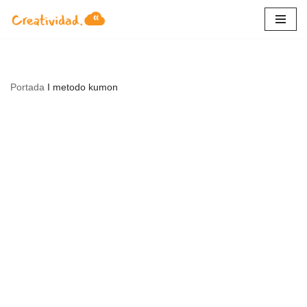
Saltar
al
contenido
Portada
I
metodo kumon