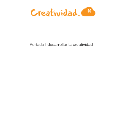
Saltar
al
contenido
Portada
I
desarrollar la creatividad